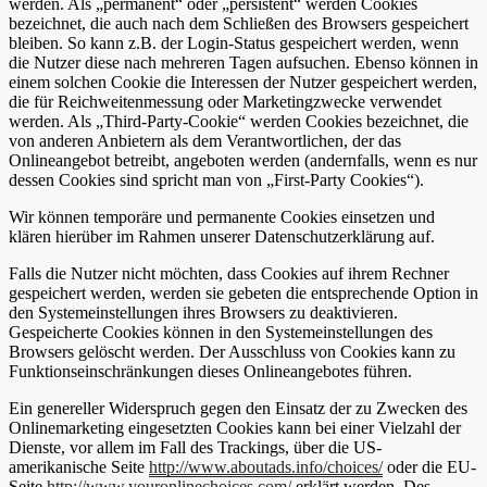
werden. Als „permanent“ oder „persistent“ werden Cookies
bezeichnet, die auch nach dem Schließen des Browsers gespeichert
bleiben. So kann z.B. der Login-Status gespeichert werden, wenn
die Nutzer diese nach mehreren Tagen aufsuchen. Ebenso können in
einem solchen Cookie die Interessen der Nutzer gespeichert werden,
die für Reichweitenmessung oder Marketingzwecke verwendet
werden. Als „Third-Party-Cookie“ werden Cookies bezeichnet, die
von anderen Anbietern als dem Verantwortlichen, der das
Onlineangebot betreibt, angeboten werden (andernfalls, wenn es nur
dessen Cookies sind spricht man von „First-Party Cookies“).
Wir können temporäre und permanente Cookies einsetzen und
klären hierüber im Rahmen unserer Datenschutzerklärung auf.
Falls die Nutzer nicht möchten, dass Cookies auf ihrem Rechner
gespeichert werden, werden sie gebeten die entsprechende Option in
den Systemeinstellungen ihres Browsers zu deaktivieren.
Gespeicherte Cookies können in den Systemeinstellungen des
Browsers gelöscht werden. Der Ausschluss von Cookies kann zu
Funktionseinschränkungen dieses Onlineangebotes führen.
Ein genereller Widerspruch gegen den Einsatz der zu Zwecken des
Onlinemarketing eingesetzten Cookies kann bei einer Vielzahl der
Dienste, vor allem im Fall des Trackings, über die US-
amerikanische Seite
http://www.aboutads.info/choices/
oder die EU-
Seite
http://www.youronlinechoices.com/
erklärt werden. Des