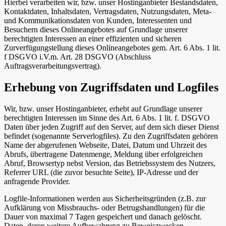
Hierbei verarbeiten wir, bzw. unser Hostinganbieter Bestandsdaten,
Kontaktdaten, Inhaltsdaten, Vertragsdaten, Nutzungsdaten, Meta-
und Kommunikationsdaten von Kunden, Interessenten und
Besuchern dieses Onlineangebotes auf Grundlage unserer
berechtigten Interessen an einer effizienten und sicheren
Zurverfügungstellung dieses Onlineangebotes gem. Art. 6 Abs. 1 lit.
f DSGVO i.V.m. Art. 28 DSGVO (Abschluss
Auftragsverarbeitungsvertrag).
Erhebung von Zugriffsdaten und Logfiles
Wir, bzw. unser Hostinganbieter, erhebt auf Grundlage unserer
berechtigten Interessen im Sinne des Art. 6 Abs. 1 lit. f. DSGVO
Daten über jeden Zugriff auf den Server, auf dem sich dieser Dienst
befindet (sogenannte Serverlogfiles). Zu den Zugriffsdaten gehören
Name der abgerufenen Webseite, Datei, Datum und Uhrzeit des
Abrufs, übertragene Datenmenge, Meldung über erfolgreichen
Abruf, Browsertyp nebst Version, das Betriebssystem des Nutzers,
Referrer URL (die zuvor besuchte Seite), IP-Adresse und der
anfragende Provider.
Logfile-Informationen werden aus Sicherheitsgründen (z.B. zur
Aufklärung von Missbrauchs- oder Betrugshandlungen) für die
Dauer von maximal 7 Tagen gespeichert und danach gelöscht.
Daten, deren weitere Aufbewahrung zu Beweiszwecken