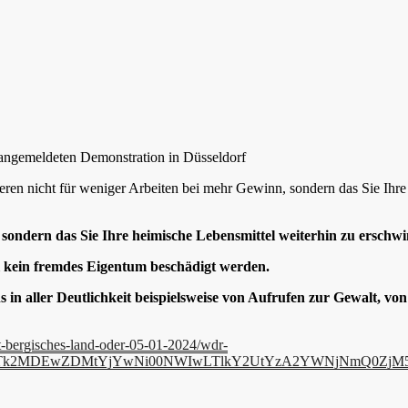
angemeldeten Demonstration in Düsseldorf
ren nicht für weniger Arbeiten bei mehr Gewinn, sondern das Sie Ihre
sondern das Sie Ihre heimische Lebensmittel weiterhin zu erschw
oll kein fremdes Eigentum beschädigt werden.
 in aller Deutlichkeit beispielsweise von Aufrufen zur Gewalt, v
it-bergisches-land-oder-05-01-2024/wdr-
EtNTk2MDEwZDMtYjYwNi00NWIwLTlkY2UtYzA2YWNjNmQ0ZjM