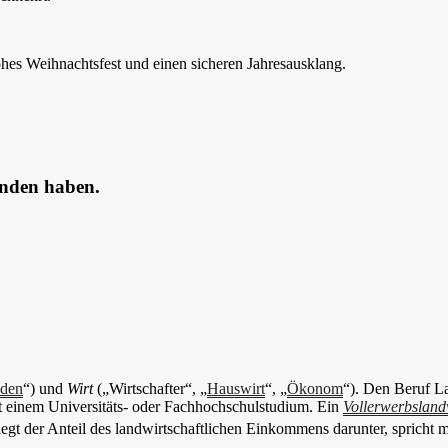
hes Weihnachtsfest und einen sicheren Jahresausklang.
unden haben.
den
“) und
Wirt
(„Wirtschafter“, „
Hauswirt
“, „
Ökonom
“). Den Beruf La
t einem Universitäts- oder Fachhochschulstudium. Ein
Vollerwerbsland
egt der Anteil des landwirtschaftlichen Einkommens darunter, spricht