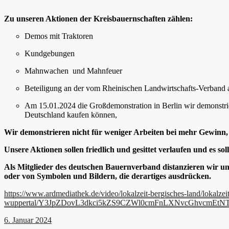
Zu unseren Aktionen der Kreisbauernschaften zählen:
Demos mit Traktoren
Kundgebungen
Mahnwachen
und
Mahnfeuer
Beteiligung an der vom Rheinischen Landwirtschafts-Verband 
Am 15.01.2024 die Großdemonstration in Berlin
wir demonstrie
Deutschland kaufen können,
Wir demonstrieren nicht für weniger Arbeiten bei mehr Gewinn, 
Unsere Aktionen sollen friedlich und gesittet verlaufen und es s
Als Mitglieder des deutschen Bauernverband distanzieren wir uns
oder von Symbolen und Bildern, die derartiges ausdrücken.
https://www.ardmediathek.de/video/lokalzeit-bergisches-land/lokalze
wuppertal/Y3JpZDovL3dkci5kZS9CZWl0cmFnLXNvcGhvcm
6. Januar 2024