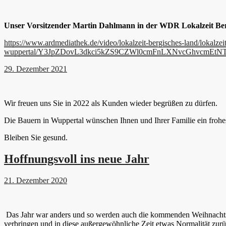
Unser Vorsitzender Martin Dahlmann in der WDR Lokalzeit Ber
https://www.ardmediathek.de/video/lokalzeit-bergisches-land/lokalze
wuppertal/Y3JpZDovL3dkci5kZS9CZWl0cmFnLXNvcGhvcm
29. Dezember 2021
Wir freuen uns Sie in 2022 als Kunden wieder begrüßen zu dürfen.
Die Bauern in Wuppertal wünschen Ihnen und Ihrer Familie ein frohe
Bleiben Sie gesund.
Hoffnungsvoll ins neue Jahr
21. Dezember 2020
Das Jahr war anders und so werden auch die kommenden Weihnachtsta
verbringen und in diese außergewöhnliche Zeit etwas Normalität zurü