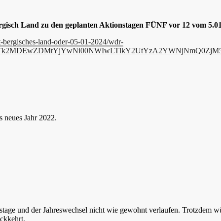
gisch Land zu den geplanten Aktionstagen FÜNF vor 12 vom 5.01
it-bergisches-land-oder-05-01-2024/wdr-
EtNTk2MDEwZDMtYjYwNi00NWIwLTlkY2UtYzA2YWNjNmQ0ZjM
s neues Jahr 2022.
ge und der Jahreswechsel nicht wie gewohnt verlaufen. Trotzdem wüns
ckkehrt.