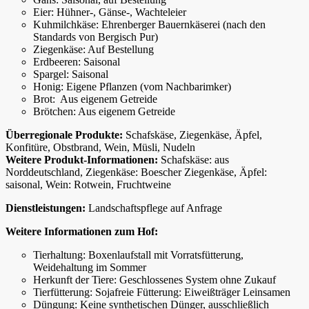
Eier: Hühner-, Gänse-, Wachteleier
Kuhmilchkäse: Ehrenberger Bauernkäserei (nach den
Standards von Bergisch Pur)
Ziegenkäse: Auf Bestellung
Erdbeeren: Saisonal
Spargel: Saisonal
Honig: Eigene Pflanzen (vom Nachbarimker)
Brot: Aus eigenem Getreide
Brötchen: Aus eigenem Getreide
Überregionale Produkte:
Schafskäse, Ziegenkäse, Äpfel,
Konfitüre, Obstbrand, Wein, Müsli, Nudeln
Weitere Produkt-Informationen:
Schafskäse: aus
Norddeutschland, Ziegenkäse: Boescher Ziegenkäse, Äpfel:
saisonal, Wein: Rotwein, Fruchtweine
Dienstleistungen:
Landschaftspflege auf Anfrage
Weitere Informationen zum Hof:
Tierhaltung: Boxenlaufstall mit Vorratsfütterung,
Weidehaltung im Sommer
Herkunft der Tiere: Geschlossenes System ohne Zukauf
Tierfütterung: Sojafreie Fütterung: Eiweißträger Leinsamen
Düngung: Keine synthetischen Dünger, ausschließlich