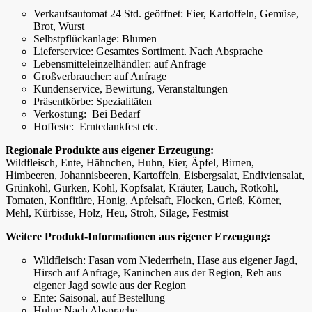
Verkaufsautomat 24 Std. geöffnet: Eier, Kartoffeln, Gemüse,
Brot, Wurst
Selbstpflückanlage: Blumen
Lieferservice: Gesamtes Sortiment. Nach Absprache
Lebensmitteleinzelhändler: auf Anfrage
Großverbraucher: auf Anfrage
Kundenservice, Bewirtung, Veranstaltungen
Präsentkörbe: Spezialitäten
Verkostung: Bei Bedarf
Hoffeste: Erntedankfest etc.
Regionale Produkte aus eigener Erzeugung:
Wildfleisch, Ente, Hähnchen, Huhn, Eier, Äpfel, Birnen,
Himbeeren, Johannisbeeren, Kartoffeln, Eisbergsalat, Endiviensalat,
Grünkohl, Gurken, Kohl, Kopfsalat, Kräuter, Lauch, Rotkohl,
Tomaten, Konfitüre, Honig, Apfelsaft, Flocken, Grieß, Körner,
Mehl, Kürbisse, Holz, Heu, Stroh, Silage, Festmist
Weitere Produkt-Informationen aus eigener Erzeugung:
Wildfleisch: Fasan vom Niederrhein, Hase aus eigener Jagd,
Hirsch auf Anfrage, Kaninchen aus der Region, Reh aus
eigener Jagd sowie aus der Region
Ente: Saisonal, auf Bestellung
Huhn: Nach Absprache