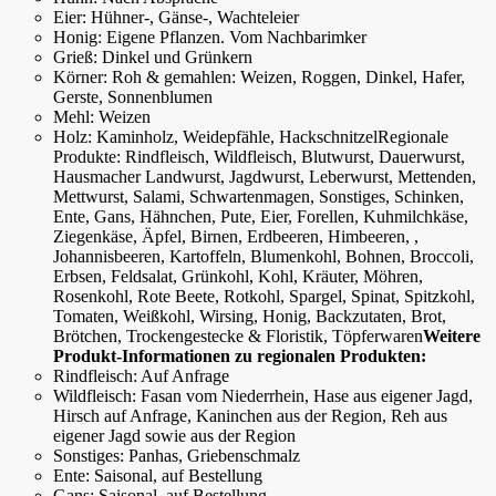
Eier: Hühner-, Gänse-, Wachteleier
Honig: Eigene Pflanzen. Vom Nachbarimker
Grieß: Dinkel und Grünkern
Körner: Roh & gemahlen: Weizen, Roggen, Dinkel, Hafer,
Gerste, Sonnenblumen
Mehl: Weizen
Holz: Kaminholz, Weidepfähle, HackschnitzelRegionale
Produkte: Rindfleisch, Wildfleisch, Blutwurst, Dauerwurst,
Hausmacher Landwurst, Jagdwurst, Leberwurst, Mettenden,
Mettwurst, Salami, Schwartenmagen, Sonstiges, Schinken,
Ente, Gans, Hähnchen, Pute, Eier, Forellen, Kuhmilchkäse,
Ziegenkäse, Äpfel, Birnen, Erdbeeren, Himbeeren, ,
Johannisbeeren, Kartoffeln, Blumenkohl, Bohnen, Broccoli,
Erbsen, Feldsalat, Grünkohl, Kohl, Kräuter, Möhren,
Rosenkohl, Rote Beete, Rotkohl, Spargel, Spinat, Spitzkohl,
Tomaten, Weißkohl, Wirsing, Honig, Backzutaten, Brot,
Brötchen, Trockengestecke & Floristik, Töpferwaren
Weitere
Produkt-Informationen zu regionalen Produkten:
Rindfleisch: Auf Anfrage
Wildfleisch: Fasan vom Niederrhein, Hase aus eigener Jagd,
Hirsch auf Anfrage, Kaninchen aus der Region, Reh aus
eigener Jagd sowie aus der Region
Sonstiges: Panhas, Griebenschmalz
Ente: Saisonal, auf Bestellung
Gans: Saisonal, auf Bestellung