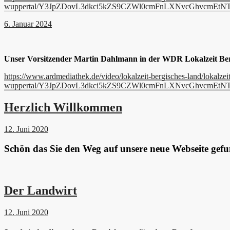
wuppertal/Y3JpZDovL3dkci5kZS9CZWl0cmFnLXNvcGhvcm
6. Januar 2024
Unser Vorsitzender Martin Dahlmann in der WDR Lokalzeit Ber
https://www.ardmediathek.de/video/lokalzeit-bergisches-land/lokalze
wuppertal/Y3JpZDovL3dkci5kZS9CZWl0cmFnLXNvcGhvcm
Herzlich Willkommen
12. Juni 2020
Schön das Sie den Weg auf unsere neue Webseite gef
Der Landwirt
12. Juni 2020