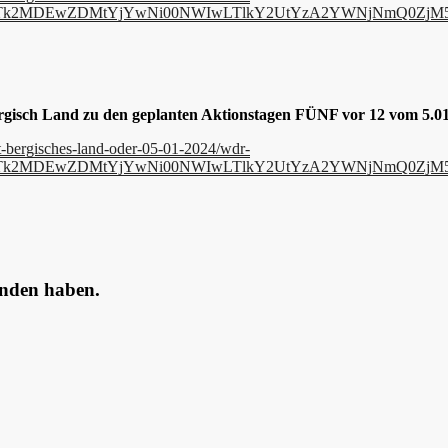
EtNTk2MDEwZDMtYjYwNi00NWIwLTlkY2UtYzA2YWNjNmQ0ZjM
gisch Land zu den geplanten Aktionstagen FÜNF vor 12 vom 5.01
it-bergisches-land-oder-05-01-2024/wdr-
EtNTk2MDEwZDMtYjYwNi00NWIwLTlkY2UtYzA2YWNjNmQ0ZjM
unden haben.