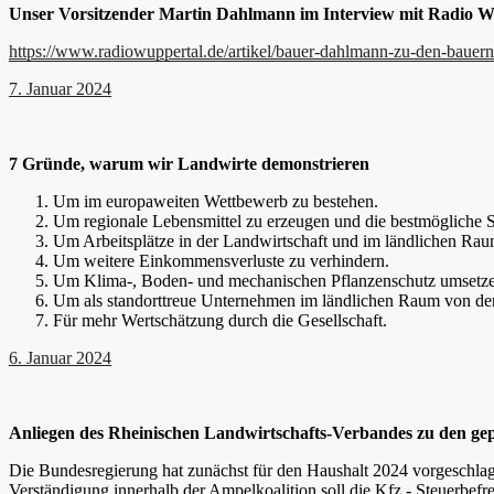
Unser Vorsitzender Martin Dahlmann im Interview mit Radio W
https://www.radiowuppertal.de/artikel/bauer-dahlmann-zu-den-bauer
7. Januar 2024
7 Gründe, warum wir Landwirte demonstrieren
Um im europaweiten Wettbewerb zu bestehen.
Um regionale Lebensmittel zu erzeugen und die bestmögliche S
Um Arbeitsplätze in der Landwirtschaft und im ländlichen Raum
Um weitere Einkommensverluste zu verhindern.
Um Klima-, Boden- und mechanischen Pflanzenschutz umsetze
Um als standorttreue Unternehmen im ländlichen Raum von der
Für mehr Wertschätzung durch die Gesellschaft.
6. Januar 2024
Anliegen des Rheinischen Landwirtschafts-Verbandes zu den ge
Die Bundesregierung hat zunächst für den Haushalt 2024 vorgeschlage
Verständigung innerhalb der Ampelkoalition soll die Kfz.- Steuerbefr