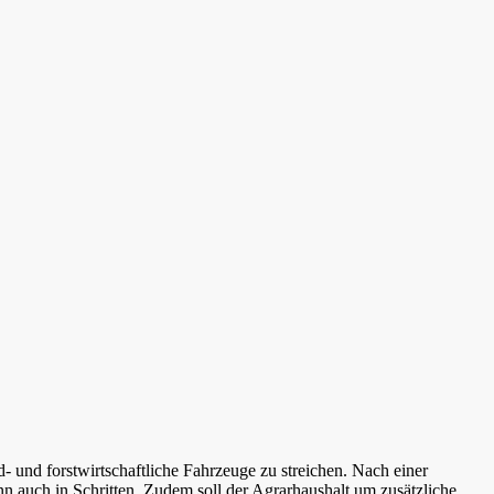
 und forstwirtschaftliche Fahrzeuge zu streichen. Nach einer
nn auch in Schritten. Zudem soll der Agrarhaushalt um zusätzliche