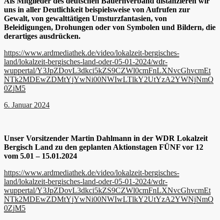
Als Mitglieder des deutschen Bauernverband distanzieren wir
uns in aller Deutlichkeit beispielsweise von Aufrufen zur
Gewalt, von gewalttätigen Umsturzfantasien, von
Beleidigungen, Drohungen oder von Symbolen und Bildern, die
derartiges ausdrücken.
https://www.ardmediathek.de/video/lokalzeit-bergisches-
land/lokalzeit-bergisches-land-oder-05-01-2024/wdr-
wuppertal/Y3JpZDovL3dkci5kZS9CZWl0cmFnLXNvcGhvcmEt
NTk2MDEwZDMtYjYwNi00NWIwLTlkY2UtYzA2YWNjNmQ
0ZjM5
6. Januar 2024
Unser Vorsitzender Martin Dahlmann in der WDR Lokalzeit
Bergisch Land zu den geplanten Aktionstagen FÜNF vor 12
vom 5.01 – 15.01.2024
https://www.ardmediathek.de/video/lokalzeit-bergisches-
land/lokalzeit-bergisches-land-oder-05-01-2024/wdr-
wuppertal/Y3JpZDovL3dkci5kZS9CZWl0cmFnLXNvcGhvcmEt
NTk2MDEwZDMtYjYwNi00NWIwLTlkY2UtYzA2YWNjNmQ
0ZjM5